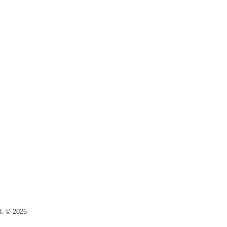
, you need to install and activate this plugin.
ed. © 2026