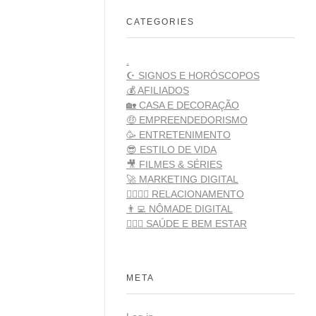
CATEGORIES
.
☪️ SIGNOS E HORÓSCOPOS
💰 AFILIADOS
🏡 CASA E DECORAÇÃO
🤑 EMPREENDEDORISMO
🥳 ENTRETENIMENTO
😎 ESTILO DE VIDA
🎥 FILMES & SÉRIES
🚀 MARKETING DIGITAL
👩‍❤️‍💋‍👨 RELACIONAMENTO
👨‍💻 NÔMADE DIGITAL
👨🏻‍⚕️ SAÚDE E BEM ESTAR
META