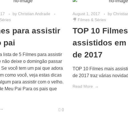
017
by
Christian Andrade
August 1, 2017
by
Christi
Séries
🎥 Filmes & Séries
es para assistir
TOP 10 Filmes
 pai
assistidos em
de 2017
a lista de 5 Filmes para assistir
e não deixe o domingão passar
 Se você tem um pai que adora
TOP 10 Filmes mais assist
im como você, veja estas dicas
de 2017 traz várias novida
lgum para assistir com o velho.
Read More
e Meu Pai Para os pais que
0