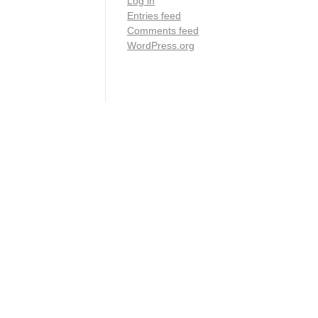
Log in
Entries feed
Comments feed
WordPress.org
ociais
e
WordPress
. Em minhas redes sociais mostro minha vida