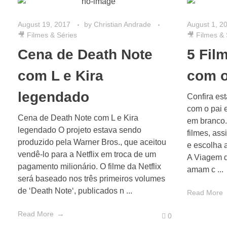
August 19, 2017
by
Christian Andrade
August 1, 2
🎥 Filmes & Séries
🎥 Filmes & 
Cena de Death Note
5 Film
com L e Kira
com o
legendado
Confira est
com o pai 
Cena de Death Note com L e Kira
em branco.
legendado O projeto estava sendo
filmes, ass
produzido pela Warner Bros., que aceitou
e escolha a
vendê-lo para a Netflix em troca de um
A Viagem d
pagamento milionário. O filme da Netflix
amam c ...
será baseado nos três primeiros volumes
de ‘Death Note‘, publicados n ...
Read More
Read More
0