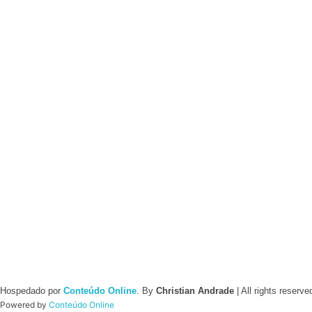
atualmente na
Flórida, EUA
.
Eu Recomendo
Contato
Deerfield Beach, FL - US
christian@euvivoisso.com
+1 (954) 204-1464
Entre pra minha Lista VIP
Conteúdos exclusivos pra quem é VIP.
"MailChimp" Plugin is Not Activated!
In order to use this element
Hospedado por
Conteúdo Online
. By
Christian Andrade
| All rights reserv
Powered by
Conteúdo Online