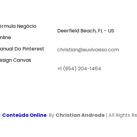
órmula Negócio
Deerfield Beach, FL - US
nline
anual Do Pinterest
christian@euvivoisso.com
esign Canvas
+1 (954) 204-1464
r
Conteúdo Online
. By
Christian Andrade
| All Rights 