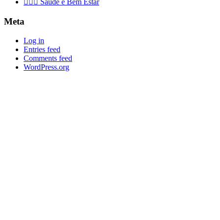
👨🏻‍⚕️ Saúde e Bem Estar
Meta
Log in
Entries feed
Comments feed
WordPress.org
É f