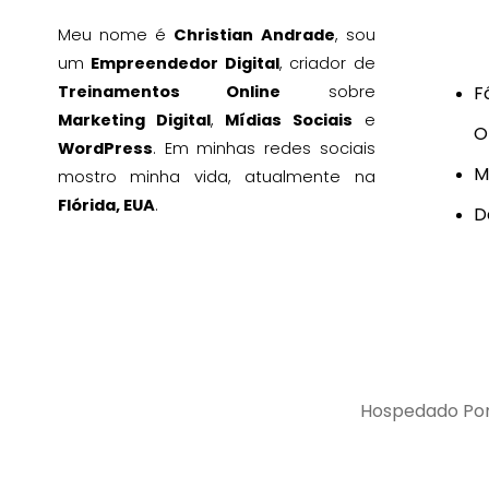
Meu nome é
Christian Andrade
, s
ou
um
Empreendedor Digital
, criador de
Treinamentos Online
sobre
F
Marketing Digital
,
Mídias Sociais
e
O
WordPress
. Em minhas redes sociais
M
mostro minha vida, atualmente na
Flórida, EUA
.
D
Hospedado Po